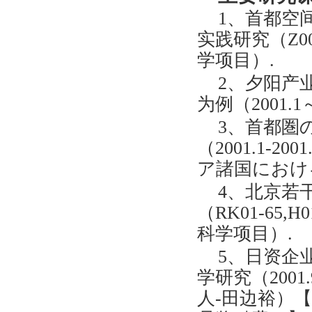
1、首都空
实践研究（Z00
学项目）.
2、夕阳产
为例（2001.1
3、首都圏
（2001.1-
ア諸国におけ
4、北京若
（RK01-65,H
科学项目）.
5、日资企
学研究（2001
人-田边裕）